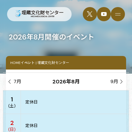
2026年8月開催のイベント
HOME
イベント | 埋蔵文化財センター
2026年8月

7月
9月

1
定休日
(土)
2
定休日
(日)