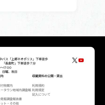
中バス「上郷ネオポリス」下車徒歩
 「長倉町」下車徒歩７分
0～17:00
、日曜、祝日
案内
収蔵資料の公開・貸出
刊行物案内
利用規約
ュータウン地域内調査報
利用規定
記入について
の発掘調査報告書
レット・その他