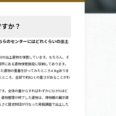
ですか？
ちらのセンターにはどれくらいの出土
0箱分の出土遺物を保管しています。もちろん、そ
場所にある遺物保管施設に収納してあります。
遺物の重量を計ってみたところ4.1kgありま
たところ、全部で約82ｔの重さがあることがわ
す。全体の量からすればわずかに12.5％ほど
す。遺物整理が終了した遺物は、博物館の展示資
るさと歴史財団が行なった発掘調査で出土した