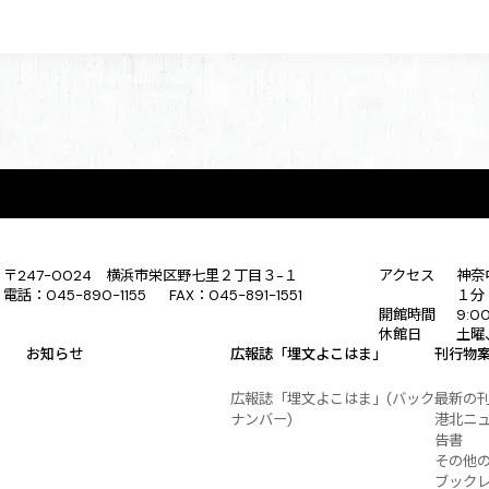
〒247-0024 横浜市栄区野七里２丁目３−１
アクセス
神奈
電話：045-890-1155 FAX：045-891-1551
１分
開館時間
9:0
休館日
土曜
お知らせ
広報誌「埋文よこはま」
刊行物
広報誌「埋文よこはま」(バック
最新の
ナンバー)
港北ニ
告書
その他
ブック