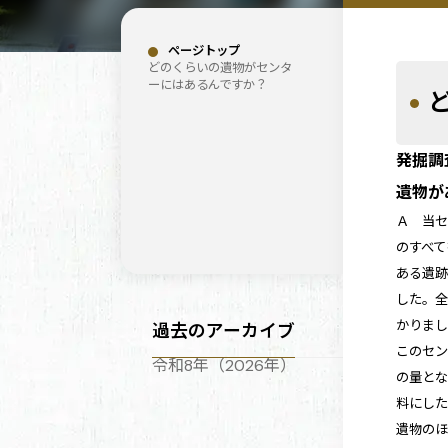
ページトップ
どのくらいの遺物がセンタ
ーにはあるんですか？
発掘調
遺物が
Ａ 当セ
のすべ
ある遺跡
した。全
かりまし
過去のアーカイブ
このセン
令和8年（2026年）
の量とな
料にし
遺物の