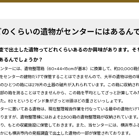
どのくらいの遺物がセンターにはあるん
査で出土した遺物ってどれくらいあるのか興味があります。そ
あるんでしょうか？
ンターには、遺物整理箱（60×44×15cmが基本）に換算して、約20,00
てをセンターの建物だけで保管することはできませんので、大半の遺物は他の
のひとつの箱には278片の土器の破片が入れられています。この箱に収納された
部の箱を測ることはできませんから、この箱を平均としてざっと計算してみ
た。82ｔというとインド象がざっと18頭ほどの重さといっしょです。
ターに置いてある遺物は、現在整理報告作業を行なっている最中の遺物だけで
りますが、遺物整理棟にはおよそ2,500箱の遺物整理箱が収納されていま
たり、もとの収蔵施設に保管しておきます。また、当センターには、横浜市ふ
ほかにも横浜市内の発掘調査で出土した遺物の一部が保管されております。