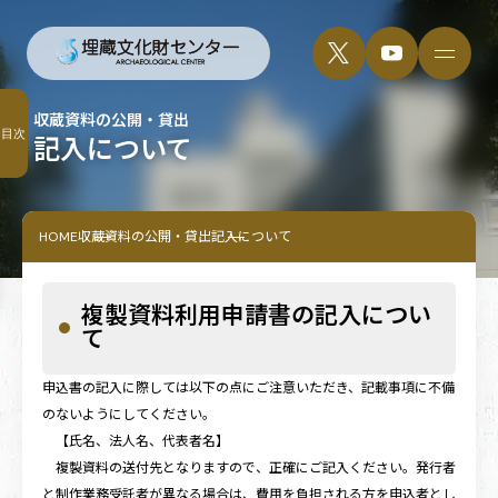
収蔵資料の公開・貸出
目次
記入について
HOME
収蔵資料の公開・貸出
記入について
複製資料利用申請書の記入につい
て
申込書の記入に際しては以下の点にご注意いただき、記載事項に不備
のないようにしてください。
【氏名、法人名、代表者名】
複製資料の送付先となりますので、正確にご記入ください。発行者
と制作業務受託者が異なる場合は、費用を負担される方を申込者とし