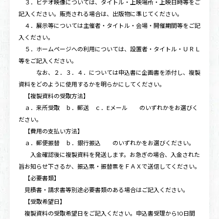
３．ビデオ映像については、タイトル・上映場所・上映日時等をご
記入ください。販売される場合は、出版物に準じてください。
４．展示等については主催者・タイトル・会場・開催期間等をご記
入ください。
５．ホームページへの利用については、設置者・タイトル・ＵＲＬ
等をご記入ください。
なお、２．３．４．については申込書に企画書を添付し、複製
資料をどのように使用するかを明らかにしてください。
【複製資料の受取方法】
ａ．来所受取 ｂ．郵送 ｃ．Eメール のいずれかをお選びく
ださい。
【費用の支払い方法】
ａ．郵便振替 ｂ．銀行振込 のいずれかをお選びください。
入金確認後に複製資料を発送します。お急ぎの場合、入金された
旨お知らせ下さるか、振込票・振替票をＦＡＸで送信してください。
【必要書類】
見積書・請求書等別途必要書類のある場合はご記入ください。
【受取希望日】
複製資料の受取希望日をご記入ください。申込書受理から10日間