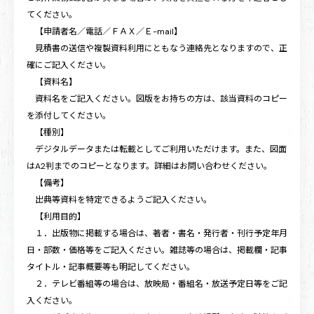
てください。
【申請者名／電話／ＦＡＸ／Ｅ-mail】
見積書の送信や複製資料利用にともなう連絡先となりますので、正
確にご記入ください。
【資料名】
資料名をご記入ください。図版をお持ちの方は、該当資料のコピー
を添付してください。
【種別】
デジタルデータまたは転載としてご利用いただけます。また、図面
はA2判までのコピーとなります。詳細はお問い合わせください。
【備考】
出典等資料を特定できるようご記入ください。
【利用目的】
１．出版物に掲載する場合は、著者・書名・発行者・刊行予定年月
日・部数・価格等をご記入ください。雑誌等の場合は、掲載欄・記事
タイトル・記事概要等も明記してください。
２．テレビ番組等の場合は、放映局・番組名・放送予定日等をご記
入ください。