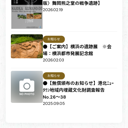
版〉舞岡熊之堂の戦争遺跡】
2026.02.19
お知らせ
●【ご案内】横浜の遺跡展 ※会
場：横浜都市発展記念館
2026.02.03
お知らせ
●【無償頒布のお知らせ】港北ﾆｭｰ
ﾀｳﾝ地域内埋蔵文化財調査報告
No.26～38
2025.09.05