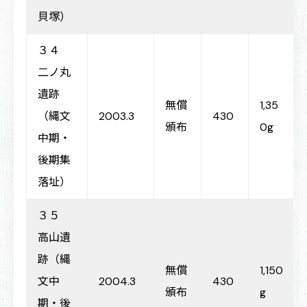
貝塚）
３４
二ノ丸
遺跡
無償
1,35
（縄文
2003.3
430
頒布
0g
中期・
後期集
落址）
３５
高山遺
跡（縄
無償
1,150
文中
2004.3
430
頒布
g
期・後