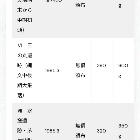
文前期
1974.10
頒布
g
末から
中期初
頭）
Ⅵ 三
の丸遺
跡（縄
無償
380
800
1985.3
文中後
頒布
g
期大集
落）
Ⅶ 水
窪遺
無償
350
跡・茅
1985.3
320
頒布
g