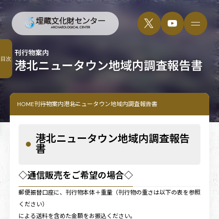
刊行物案内
目次
港北ニュータウン地域内調査報告書
HOME
刊行物案内
港北ニュータウン地域内調査報告書
港北ニュータウン地域内調査報告
書
◇通信販売をご希望の場合◇
郵便振替口座に、刊行物本体＋重量（刊行物の重さは以下の表を参照
ください）
による送料を含めた金額をお振込ください。