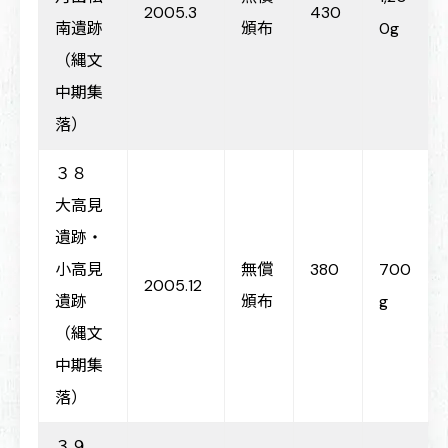
2005.3
430
南遺跡
頒布
0g
（縄文
中期集
落）
３８
大高見
遺跡・
小高見
無償
380
700
2005.12
遺跡
頒布
g
（縄文
中期集
落）
３９