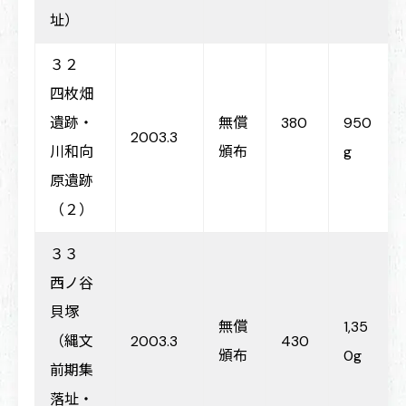
址）
３２
四枚畑
遺跡・
無償
380
950
2003.3
川和向
頒布
g
原遺跡
（２）
３３
西ノ谷
貝塚
無償
1,35
（縄文
2003.3
430
頒布
0g
前期集
落址・