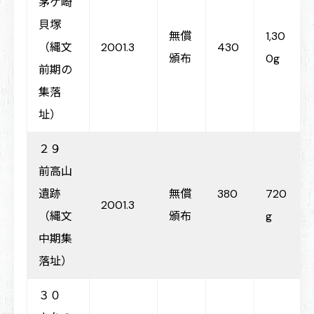
茅ケ崎
貝塚
無償
1,30
（縄文
2001.3
430
頒布
0g
前期の
集落
址）
２９
前高山
遺跡
無償
380
720
2001.3
（縄文
頒布
g
中期集
落址）
３０