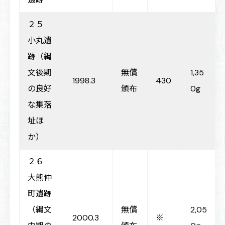
２５
小丸遺
跡（縄
文後期
無償
1,35
1998.3
430
の良好
頒布
0g
な集落
址ほ
か）
２６
大熊仲
町遺跡
（縄文
無償
2,05
2000.3
※