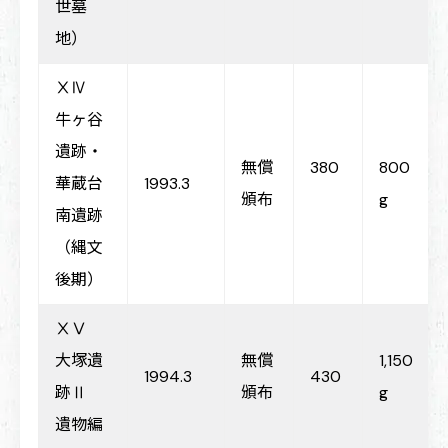
世墓
地）
ⅩⅣ
牛ヶ谷
遺跡・
無償
380
800
華蔵台
1993.3
頒布
g
南遺跡
（縄文
後期）
ⅩⅤ
大塚遺
無償
1,150
1994.3
430
跡Ⅱ
頒布
g
遺物編