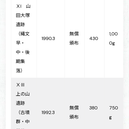
ⅩI 山
田大塚
遺跡
（縄文
無償
1,00
1990.3
430
早・
頒布
0g
中・後
期集
落）
ⅩⅢ
上の山
遺跡
無償
380
750
（古墳
1992.3
頒布
g
群・中