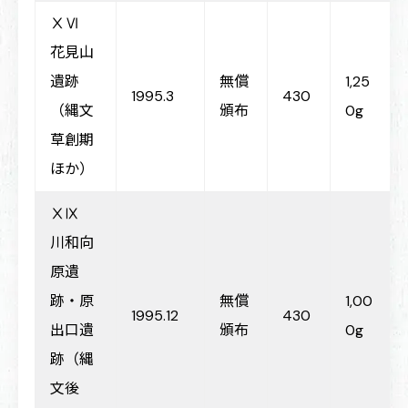
ⅩⅥ
花見山
遺跡
無償
1,25
1995.3
430
（縄文
頒布
0g
草創期
ほか）
ⅩⅨ
川和向
原遺
跡・原
無償
1,00
1995.12
430
出口遺
頒布
0g
跡（縄
文後