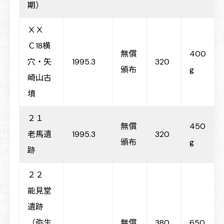
期）
ⅩⅩ
Ｃ18横
無償
400
穴・矢
1995.3
320
頒布
g
崎山古
墳
２１
無償
450
老馬遺
1995.3
320
頒布
g
跡
２２
能見堂
遺跡
（弥生
無償
380
650