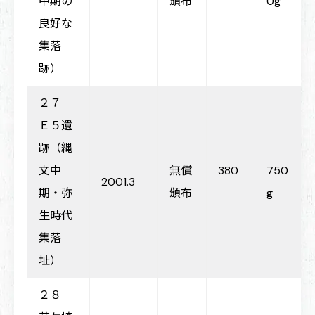
中期の
頒布
0g
良好な
集落
跡）
２７
Ｅ５遺
跡（縄
文中
無償
380
750
2001.3
期・弥
頒布
g
生時代
集落
址）
２８