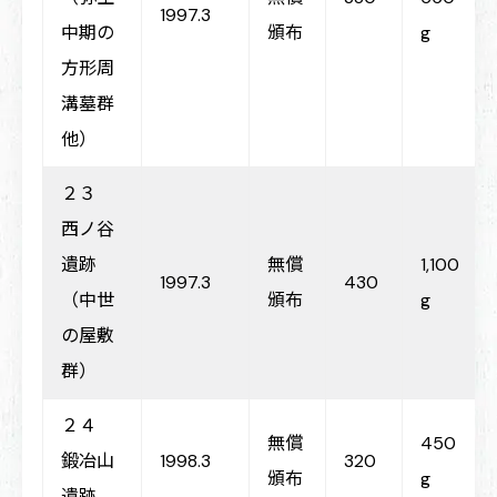
1997.3
中期の
頒布
g
方形周
溝墓群
他）
２３
西ノ谷
遺跡
無償
1,100
1997.3
430
（中世
頒布
g
の屋敷
群）
２４
無償
450
鍛冶山
1998.3
320
頒布
g
遺跡