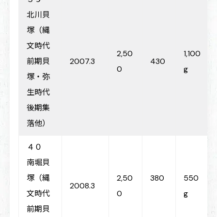
北川貝
塚（縄
文時代
2,50
1,100
前期貝
2007.3
430
0
g
塚・弥
生時代
後期集
落他）
４０
南堀貝
塚（縄
2,50
380
550
2008.3
文時代
0
g
前期貝