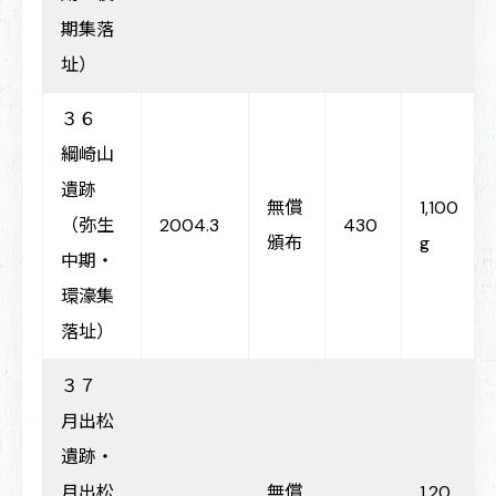
期集落
址）
３６
綱崎山
遺跡
無償
1,100
（弥生
2004.3
430
頒布
g
中期・
環濠集
落址）
３７
月出松
遺跡・
月出松
無償
1,20