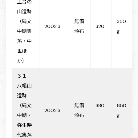
上台の
山遺跡
（縄文
無償
350
2002.3
320
中期集
頒布
g
落・中
世ほ
か）
３１
八幡山
遺跡
（縄文
無償
380
650
2002.3
中期・
頒布
g
弥生時
代集落