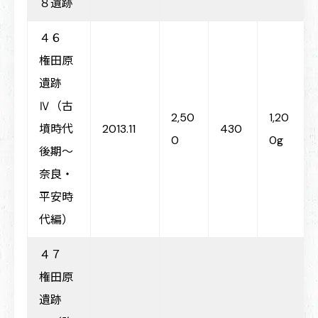
８遺跡
４６
権田原
遺跡
Ⅳ（古
2,50
1,20
墳時代
2013.11
430
0
0g
後期～
奈良・
平安時
代編）
４７
権田原
遺跡