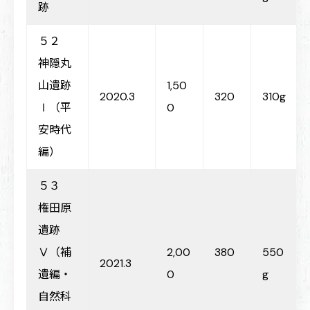
跡
５２
神隠丸
山遺跡
1,50
2020.3
320
310g
Ⅰ（平
0
安時代
編）
５３
権田原
遺跡
Ⅴ（補
2,00
380
550
2021.3
遺編・
0
g
自然科