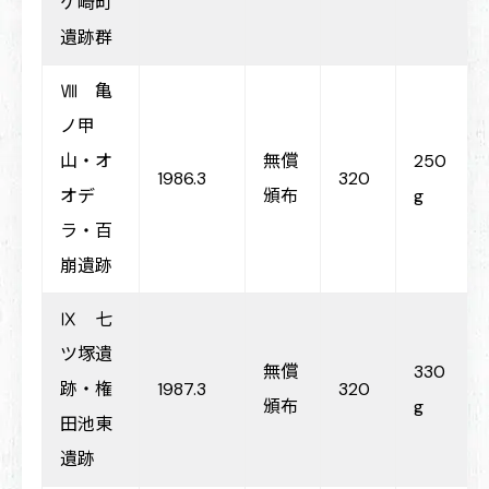
ケ崎町
遺跡群
Ⅷ 亀
ノ甲
山・オ
無償
250
1986.3
320
オデ
頒布
g
ラ・百
崩遺跡
Ⅸ 七
ツ塚遺
無償
330
跡・権
1987.3
320
頒布
g
田池東
遺跡