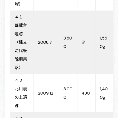
塚）
４１
華蔵台
遺跡
3,50
1,55
（縄文
2008.7
※
0
0g
時代後
晩期集
落）
４２
北川表
3,00
1,40
2009.12
430
の上遺
0
0g
跡