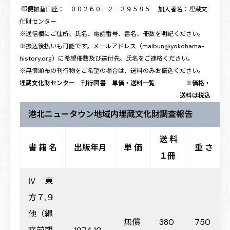
郵便振替口座： ００２６０－２－３９５８５ 加入者名：埋蔵文
化財センター
※通信欄にご住所、氏名、電話番号、書名、冊数を明記ください。
※振込後払いも可能です。メールアドレス（maibun@yokohama-
history.org）に希望冊数及び送付先、氏名をご連絡ください。
※無償頒布の刊行物をご希望の場合は、送料のみお振込ください。
埋蔵文化財センター 刊行図書 単価・送料一覧 ※価格・
送料は税込
港北ニュータウン地域内埋蔵文化財調査報告
送 料
書 籍 名
出版年月
単 価
重 さ
１冊
Ⅳ 東
方７,９
他（縄
無償
380
750