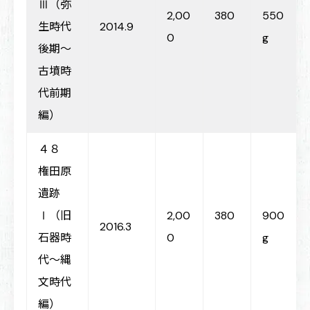
Ⅲ（弥
2,00
380
550
生時代
2014.9
0
g
後期～
古墳時
代前期
編）
４８
権田原
遺跡
Ⅰ（旧
2,00
380
900
2016.3
石器時
0
g
代～縄
文時代
編）