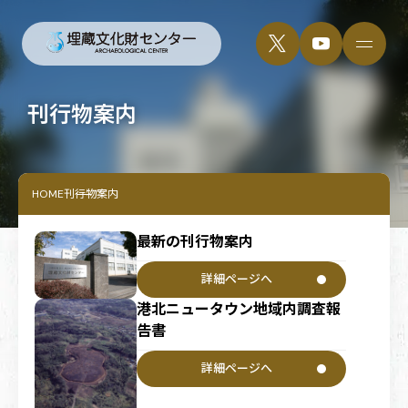
刊行物案内
HOME
刊行物案内
最新の刊行物案内
詳細ページへ
港北ニュータウン地域内調査報
告書
詳細ページへ